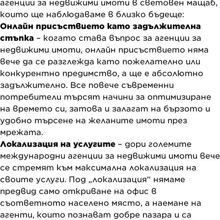
агенции за недвижими имоти в световен мащаб,
които ще наблюдаваме в близко бъдеще:
Онлайн присъствието като задължителнa
стъпка
– когато става въпрос за агенции за
недвижими имоти, онлайн присъствието няма
вече да се разглежда като пожелателно или
конкурентно предимство, а ще е абсолютно
задължително. Все повече съвременни
потребители търсят начини за оптимизиране
на времето си, затова и залагат на бързото и
удобно търсене на желаните имоти през
мрежата.
Локализация на услугите
– дори големите
международни агенции за недвижими имоти вече
се стремят към максимална локализация на
своите услуги. Под „локализация“ нямаме
предвид само откриване на офис в
съответното населено място, а наемане на
агенти, които познават добре пазара и са