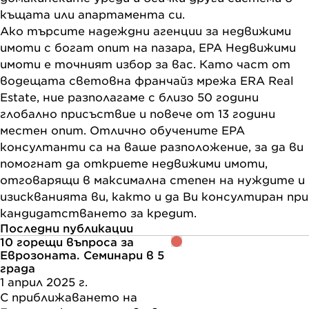
къщата или апартамента си.
Ако търсите надеждни агенции за недвижими
имоти с богат опит на пазара, ЕРА Недвижими
имоти е точният избор за вас. Като част от
водещата световна франчайз мрежа ERA Real
Estate, ние разполагаме с близо 50 години
глобално присъствие и повече от 13 години
местен опит. Отлично обучените ЕРА
консултанти са на ваше разположение, за да ви
помогнат да откриете недвижими имоти,
отговарящи в максимална степен на нуждите и
изискванията ви, както и да Ви консултиран при
кандидатстването за кредит.
Последни публикации
10 горещи въпроса за
Еврозоната. Семинари в 5
града
1 април 2025 г.
С приближаването на