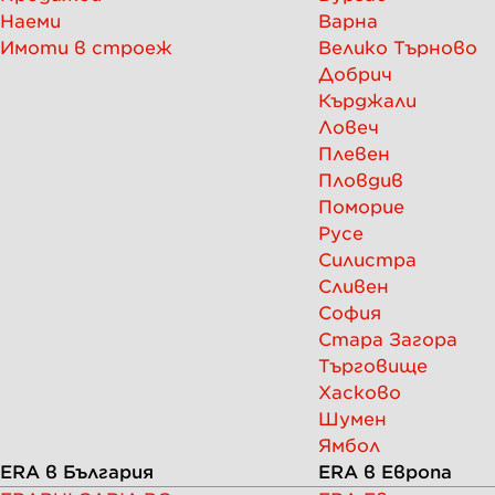
Наеми
Варна
Имоти в строеж
Велико Търново
Добрич
Кърджали
Ловеч
Плевен
Пловдив
Поморие
Русе
Силистра
Сливен
София
Стара Загора
Търговище
Хасково
Шумен
Ямбол
ERA в България
ERA в Европа