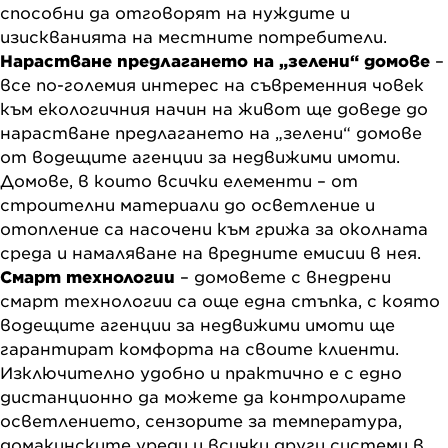
способни да отговорят на нуждите и
изискванията на местните потребители.
Нарастване предлагането на „зелени“ домове
–
все по-големия интерес на съвременния човек
към екологичния начин на живот ще доведе до
нарастване предлагането на „зелени“ домове
от водещите агенции за недвижими имоти.
Домове, в които всички елементи – от
строителни материали до осветление и
отопление са насочени към грижа за околната
среда и намаляване на вредните емисии в нея.
Смарт технологии
– домовете с внедрени
смарт технологии са още една стъпка, с която
водещите агенции за недвижими имоти ще
гарантират комфорта на своите клиенти.
Изключително удобно и практично е с едно
дистанционно да можете да контролирате
осветлението, сензорите за температура,
домакинските уреди и всички други системи в