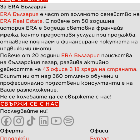
За ERA България
ERA България
е част от голямото семейство на
ERA Real Estate
. С повече от
50
годишна
история ERA e водеща световна франчайз
мрежа, която предоставя услуги при продажба,
отдаване под наем и финансиране покупката на
недвижими имоти.
Повече от
20
години
ERA България
присъства
на българския пазар, развива активно
дейността на
43 офиса в 18 града на страната
.
Екипът ни от над
360
отлично обучени и
професионално подготвени консултанти е на
Ваше разположение.
Не се колебайте да се свържете с нас!
СВЪРЖИ СЕ С НАС
Последвайте ни!
Оферти
Офиси
Продажби
Бургас