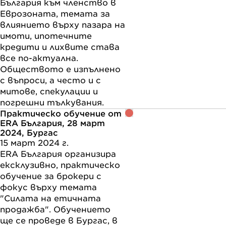
България към членство в
Еврозоната, темата за
влиянието върху пазара на
имоти, ипотечните
кредити и лихвите става
все по-актуална.
Обществото е изпълнено
с въпроси, а често и с
митове, спекулации и
погрешни тълкувания.
Практическо обучение от
ERA България, 28 март
2024, Бургас
15 март 2024 г.
ERA България организира
ексклузивно, практическо
обучение за брокери с
фокус върху темата
"Силата на етичната
продажба". Обучението
ще се проведе в Бургас, в