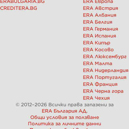
ERABULGARIA.BG
ERA Европа
CREDITERA.BG
ERA Австрия
ERA Албания
ERA Белгия
ERA Германия
ERA Испания
ERA Кипър
ERA Косово
ERA Люксембург
ERA Малта
ERA Нидерландия
ERA Португалия
ERA Франция
ERA Черна гора
ERA Чехия
© 2012–
2026
Всички права запазени за
ERA България АД
.
Общи условия за ползване
Политика за личните данни