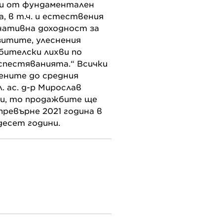
ри от фундаментален
 в т.ч. и естествения
рнативна доходност за
зитите, улеснения
бителски лихви по
спестяванията.“ Всички
ените до средния
 ас. д-р Мирослав
ази, то продажбите ще
превърне 2021 година в
десет години.