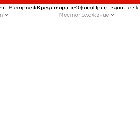
ти в строеж
Кредитиране
Офиси
Присъедини се 
т
Местоположение