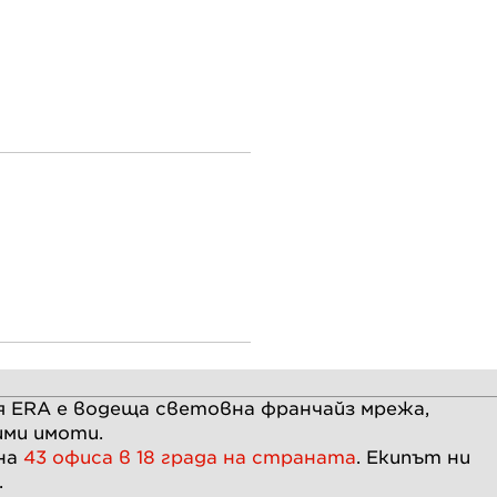
 ERA e водеща световна франчайз мрежа,
ими имоти.
 на
43 офиса в 18 града на страната
. Екипът ни
.