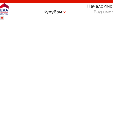
Начало
Имо
Купувам
Вид имо