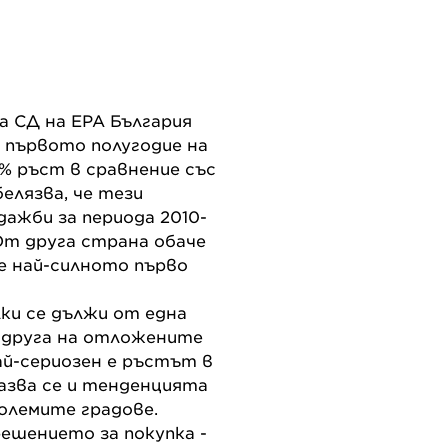
на СД на ЕРА България
з първото полугодие на
4% ръст в сравнение със
елязва, че тези
ажби за периода 2010-
. От друга страна обаче
е най-силното първо
ки се дължи от една
т друга на отложените
ай-сериозен е ръстът в
азва се и тенденцията
големите градове.
ешението за покупка -