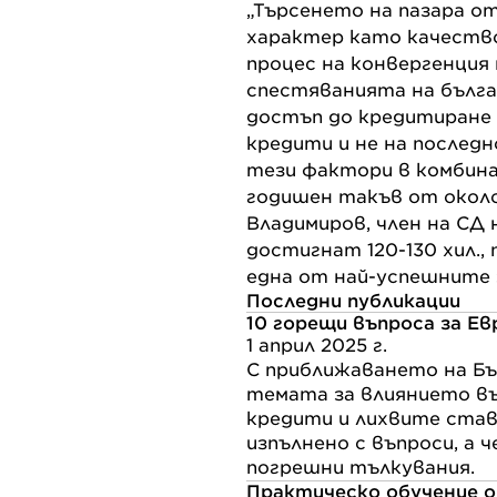
„Търсенето на пазара о
характер като качеств
процес на конвергенция
спестяванията на бълга
достъп до кредитиране 
кредити и не на послед
тези фактори в комбина
годишен такъв от около 
Владимиров, член на СД 
достигнат 120-130 хил.,
една от най-успешните 
Последни публикации
10 горещи въпроса за Ев
1 април 2025 г.
С приближаването на Бъ
темата за влиянието въ
кредити и лихвите став
изпълнено с въпроси, а ч
погрешни тълкувания.
Практическо обучение о