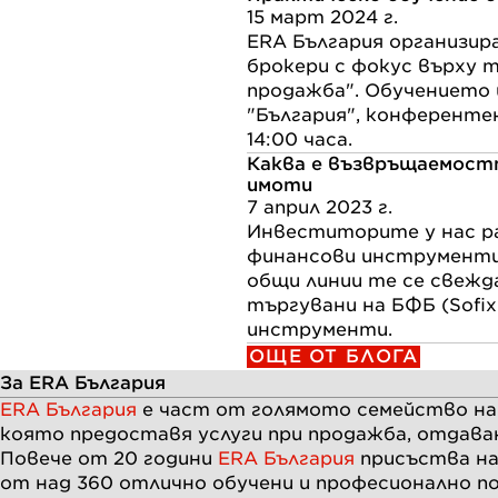
15 март 2024 г.
ERA България организира
брокери с фокус върху 
продажба". Обучението щ
"България", конферентен
14:00 часа.
Каква е възвръщаемост
имоти
7 април 2023 г.
Инвеститорите у нас ра
финансови инструменти
общи линии те се свежд
търгувани на БФБ (Sofi
инструменти.
ОЩЕ ОТ БЛОГА
За ERA България
ERA България
е част от голямото семейство н
която предоставя услуги при продажба, отдава
Повече от
20
години
ERA България
присъства на
от над
360
отлично обучени и професионално п