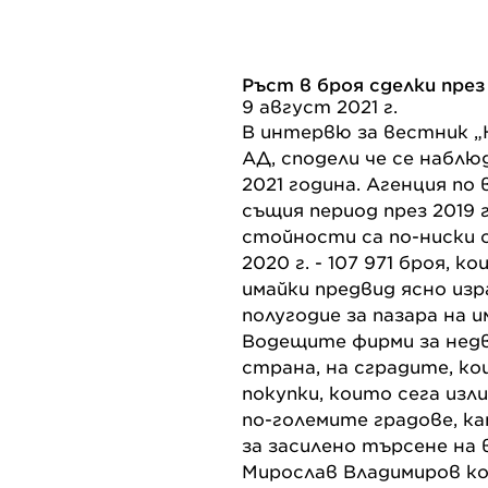
Ръст в броя сделки пре
9 август 2021 г.
В интервю за вестник „К
АД, сподели че се наблю
2021 година. Агенция по
същия период през 2019
стойности са по-ниски 
2020 г. - 107 971 броя, 
имайки предвид ясно из
полугодие за пазара на 
Водещите фирми за недв
страна, на сградите, ко
покупки, които сега изл
по-големите градове, к
за засилено търсене на 
Мирослав Владимиров ко