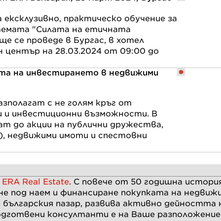
 ексклузивно, практическо обучение за
темата "Силата на етичната
е се проведе в Бургас, в хотел
 център на 28.03.2024 от 09:00 до
та на инвестирането в недвижими
зполагат с не голям кръг от
 и инвестиционни възможности. В
ат до акции на публични дружества,
x), недвижими имоти и спестовни
а
ERA Real Estate
. С повече от
50
годишна история
не под наем и финансиране покупката на недвиж
 българския пазар, развива активно дейността
одготвени консултанти е на Ваше разположение