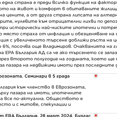
т една страна е преди всичко функция на факто
ото на живот и комфорт в обитаваните жилища,
 на цените, а от друга страна липсата на алте
рите, нулевите към отрицателни лихви по депо
при исторически най-ниските ипотечни и потре
но място страха от инфлация и обезценяване на 
ция с увеличеното търсене доближи ръста на ц
6%, посочва още Владимиров. Очакванията на гл.
на ЕРА България АД са че ако търсенето се зап
 през второто полугодие на годината, което ще 
за пазара на недвижими имоти през последните 
розоната. Семинари в 5 града
лгария към членство в Еврозоната,
рху пазара на имоти, ипотечните
а все по-актуална. Обществото е
есто и с митове, спекулации и
т ERA България, 28 март 2024, Бургас