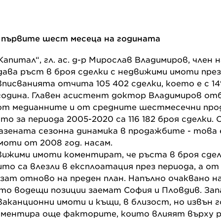
з първите шест месеца на годината
апитал“, гл. ас. д-р Мирослав Владимиров, член 
дава ръст в броя сделки с недвижими имоти пре
 вписванията отчита 105 402 сделки, което е с 1
 година. Главен асистент доктор Владимиров отб
от медианните и от средните шестмесечни прод
които за периода 2005-2020 са 116 182 броя сделки
разената сезонна динамика в продажбите - това 
имоти от 2008 год. насам.
ижими имоти коментират, че ръста в броя сдел
ито са влезли в експлоатация през периода, а о
изат отново на преден план. Напълно очаквано н
ато водещи позиции заемат София и Пловдив. Зап
ваканционни имоти и къщи, в близост, но извън 
ментира още факторите, които влияят върху р