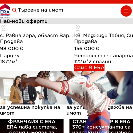
само нагоре!
Търсене на имот
Най-нови оферти
с. Равна гора, област Варна
Продава
Продава
98 000 €
156 000 €
Парцел
Четиристаен апарт
1872 м²
122 м²
2 спални
Само в ERA
за успешна покупка на
за успешна продажба на
10 стъпки
12 стъп
имот
имот
ФРАНЧАЙЗ С ERA
СТАНИ БРОКЕР В ERA
ERA дава система,
370+ консултанта са
бранд и модел за
направили своя избор