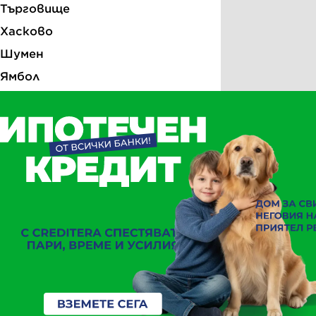
Търговище
Хасково
Шумен
Ямбол