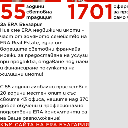
55
1701
години
офер
световна
за п
традиция
само 
За ERA България
Ние сме ERA недвижими имоти – 
част от голямото семейство на 
ERA Real Estate, една от 
водещите световни франчайз 
мрежи за предоставяне на услуги 
при продажба, отдаване под наем 
и финансиране покупката на 
жилищни имоти! 

С 55 години глобално присъствиe, 
20 години местен опит и със 
своите 43 офиса, нашите над 370 
добре обучени и професионално 
подготвени ERA консултанти са 
на Ваше разположение!
КЪМ САЙТА НА ERA БЪЛГАРИЯ