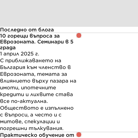
преди 1 година
Перфектно обслужване! Професионалисти,
които си разбират от работата! Препоръчвам!
Последно от блога
10 горещи въпроса за
Еврозоната. Семинари в 5
града
1 април 2025 г.
С приближаването на
България към членство в
Еврозоната, темата за
влиянието върху пазара на
имоти, ипотечните
кредити и лихвите става
все по-актуална.
Обществото е изпълнено
с въпроси, а често и с
митове, спекулации и
погрешни тълкувания.
Практическо обучение от