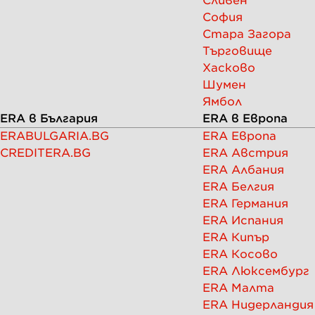
Сливен
София
Стара Загора
Търговище
Хасково
Шумен
Ямбол
ERA в България
ERA в Европа
ERABULGARIA.BG
ERA Европа
CREDITERA.BG
ERA Австрия
ERA Албания
ERA Белгия
ERA Германия
ERA Испания
ERA Кипър
ERA Косово
ERA Люксембург
ERA Малта
ERA Нидерландия