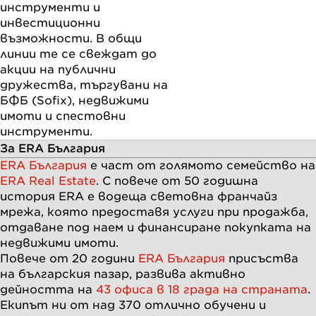
инструменти и
инвестиционни
възможности. В общи
линии те се свеждат до
акции на публични
дружества, търгувани на
БФБ (Sofix), недвижими
имоти и спестовни
инструменти.
За ERA България
ERA България
е част от голямото семейство на
ERA Real Estate
. С повече от
50
годишна
история ERA e водеща световна франчайз
мрежа, която предоставя услуги при продажба,
отдаване под наем и финансиране покупката на
недвижими имоти.
Повече от
20
години
ERA България
присъства
на българския пазар, развива активно
дейността на
43 офиса в 18 града на страната
.
Екипът ни от над
370
отлично обучени и