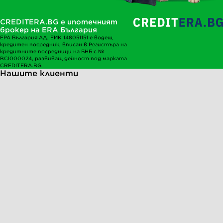
CREDITERA.BG е ипотечният
брокер на ERA България
ЕРА България АД, ЕИК 148051151 е водещ
кредитен посредник, вписан в Регистъра на
кредитните посредници на БНБ с №
BCI000024, развиващ дейност под марката
CREDITERA.BG.
Нашите клиенти
Silvia Ivanova
Местен гид, ниво 7
преди 2 години
Препоръчвам!!! В тази агенция работят най-
професионалните, коректни и отдадени
брокери! Благодаря ви!!!
Stoian Kalchunkov
Местен гид, ниво 3
преди 1 година
Безкрайно сме доволни! Чудесно и
професионално отношение. Препоръчвам с две