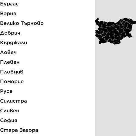
Бургас
Варна
Велико Търново
Добрич
Кърджали
Ловеч
Плевен
Пловдив
Поморие
Русе
Силистра
Сливен
София
Стара Загора