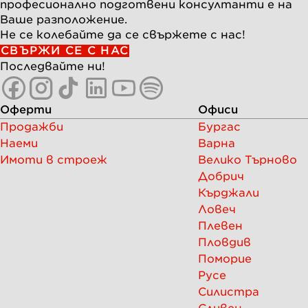
професионално подготвени консултанти е на
Ваше разположение.
Не се колебайте да се свържете с нас!
СВЪРЖИ СЕ С НАС
Последвайте ни!
Оферти
Офиси
Продажби
Бургас
Наеми
Варна
Имоти в строеж
Велико Търново
Добрич
Кърджали
Ловеч
Плевен
Пловдив
Поморие
Русе
Силистра