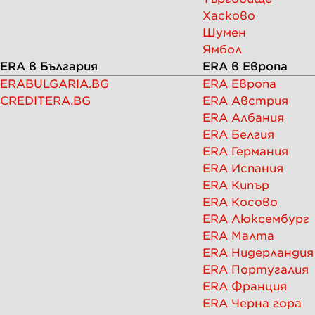
Хасково
Шумен
Ямбол
ERA в България
ERA в Европа
ERABULGARIA.BG
ERA Европа
CREDITERA.BG
ERA Австрия
ERA Албания
ERA Белгия
ERA Германия
ERA Испания
ERA Кипър
ERA Косово
ERA Люксембург
ERA Малта
ERA Нидерландия
ERA Португалия
ERA Франция
ERA Черна гора