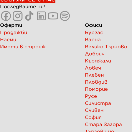
Последвайте ни!
Оферти
Офиси
Продажби
Бургас
Наеми
Варна
Имоти в строеж
Велико Търново
Добрич
Кърджали
Ловеч
Плевен
Пловдив
Поморие
Русе
Силистра
Сливен
София
Стара Загора
Търговище