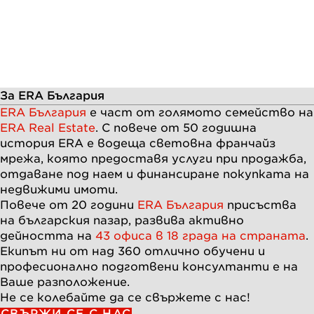
За ERA България
ERA България
е част от голямото семейство на
ERA Real Estate
. С повече от
50
годишна
история ERA e водеща световна франчайз
мрежа, която предоставя услуги при продажба,
отдаване под наем и финансиране покупката на
недвижими имоти.
Повече от
20
години
ERA България
присъства
на българския пазар, развива активно
дейността на
43 офиса в 18 града на страната
.
Екипът ни от над
360
отлично обучени и
професионално подготвени консултанти е на
Ваше разположение.
Не се колебайте да се свържете с нас!
СВЪРЖИ СЕ С НАС