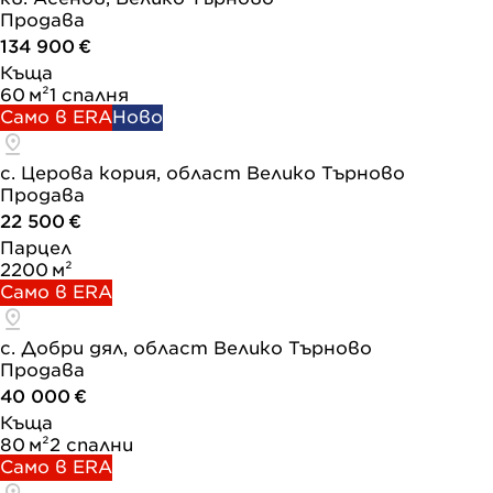
Продава
134 900 €
Къща
60 м²
1 спалня
Само в ERA
Ново
с. Церова кория, област Велико Търново
Продава
22 500 €
Парцел
2200 м²
Само в ERA
с. Добри дял, област Велико Търново
Продава
40 000 €
Къща
80 м²
2 спални
Само в ERA