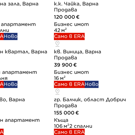
на зала, Варна
к.к. Чайка, Варна
Продава
120 000 €
 апартамент
Бизнес имот
ални
42 м²
RA
Ново
Само в ERA
н квартал, Варна
кв. Виница, Варна
Продава
39 900 €
н апартамент
Бизнес имот
лня
16 м²
RA
Ново
Само в ERA
Ново
во, Варна
гр. Балчик, област Добрич
Продава
155 000 €
н апартамент
Къща
106 м²
2 спални
RA
Само в ERA