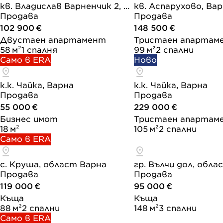
кв. Владислав Варненчик 2, Варна
кв. Аспарухово, Ва
Продава
Продава
102 900 €
148 500 €
Двустаен апартамент
Тристаен апартам
58 м²
1 спалня
99 м²
2 спални
Само в ERA
Ново
к.к. Чайка, Варна
к.к. Чайка, Варна
Продава
Продава
55 000 €
229 000 €
Бизнес имот
Тристаен апартам
18 м²
105 м²
2 спални
Само в ERA
с. Круша, област Варна
гр. Вълчи дол, обла
Продава
Продава
119 000 €
95 000 €
Къща
Къща
88 м²
2 спални
148 м²
3 спални
Само в ERA