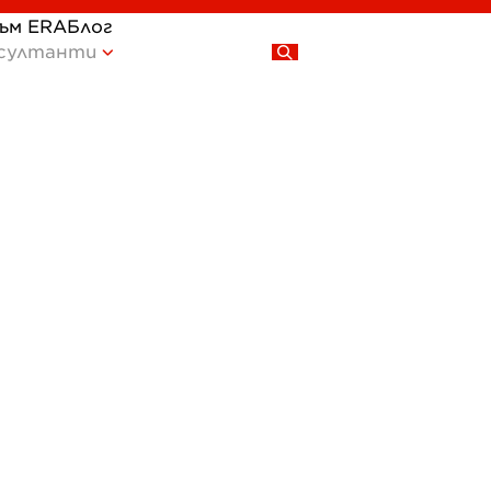
към ERA
Блог
султанти