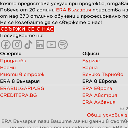
която предоставя услуги при продажба, отдава
Повече от
20
години
ERA България
присъства на
от над
370
отлично обучени и професионално п
Не се колебайте да се свържете с нас!
СВЪРЖИ СЕ С НАС
Последвайте ни!
Оферти
Офиси
Продажби
Бургас
Наеми
Варна
Имоти в строеж
Велико Търново
ERA в България
ERA в Европа
ERABULGARIA.BG
ERA Европа
CREDITERA.BG
ERA Австрия
ERA Албания
© 2
Общи условия з
ERA България пази Вашите лични данни в съотв
не може да бъде решен съвместно със ERA Б