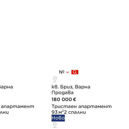
№
 Варна
кв. Бриз, Варна
Продава
180 000 €
 апартамент
Тристаен апартамент
ални
93 м²
2 спални
Ново