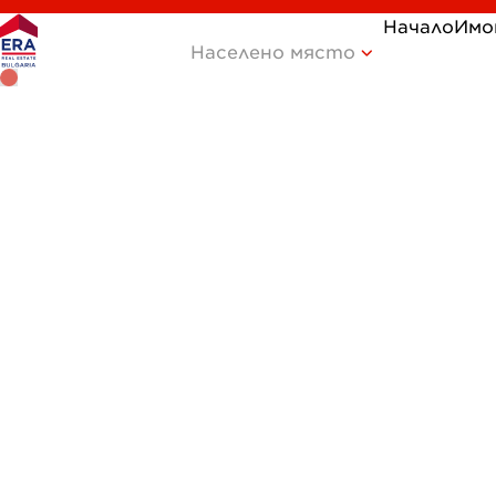
Начало
Имо
Населено място