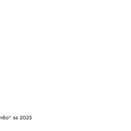
5
во“ за 2025