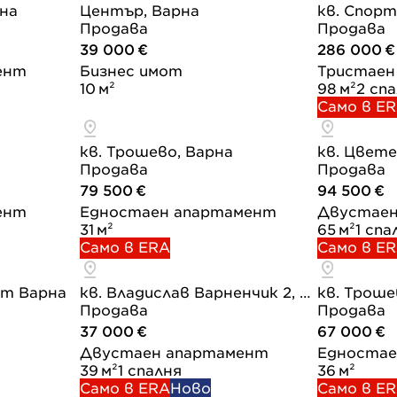
рна
Център, Варна
кв. Спорт
Продава
Продава
39 000 €
286 000 €
ент
Бизнес имот
Тристаен
10 м²
98 м²
2 сп
Само в E
кв. Трошево, Варна
кв. Цвете
Продава
Продава
79 500 €
94 500 €
ент
Едностаен апартамент
Двустае
31 м²
65 м²
1 спа
Само в ERA
Само в E
ст Варна
кв. Владислав Варненчик 2, Варна
кв. Троше
Продава
Продава
37 000 €
67 000 €
Двустаен апартамент
Едностае
39 м²
1 спалня
36 м²
Само в ERA
Ново
Само в E