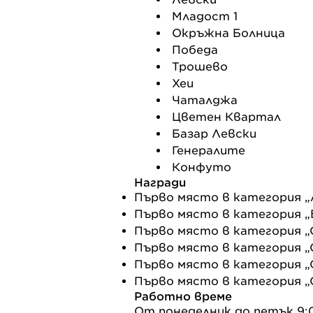
Младост 1
Окръжна Болница
Победа
Трошево
Хеи
Чаталджа
Цветен Квартал
Базар Левски
Генералите
Конфуто
Награди
Първо място в категория „
Първо място в категория „
Първо място в категория „
Първо място в категория „
Първо място в категория „
Първо място в категория „
Работно време
От понеделник до петък 9:0