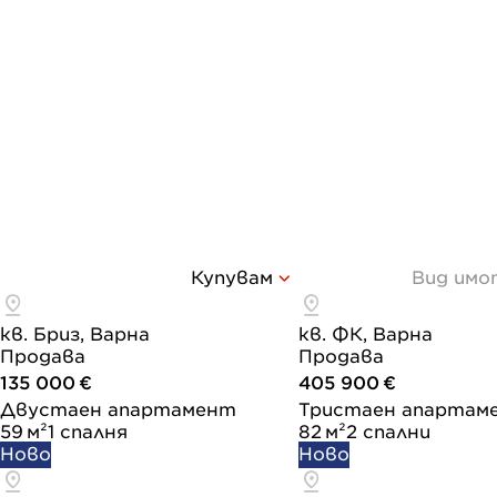
Купувам
Вид имо
кв. Бриз, Варна
кв. ФК, Варна
Продава
Продава
135 000 €
405 900 €
Двустаен апартамент
Тристаен апартам
59 м²
1 спалня
82 м²
2 спални
Ново
Ново