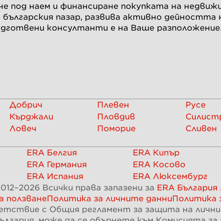
не под наем и финансиране покупката на недвиж
 българския пазар, развива активно дейността
одготвени консултанти е на Ваше разположение
Добрич
Плевен
Русе
Кърджали
Пловдив
Силист
Ловеч
Поморие
Сливен
ERA Белгия
ERA Кипър
ERA Германия
ERA Косово
ERA Испания
ERA Люксембург
012–
2026
Всички права запазени за
ERA България
а ползване
Политика за личните данни
Политика 
етствие с Общия регламент за защита на личнит
ългария, може да се обърнете към Комисията з