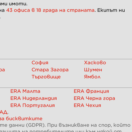
ими имоти.
 на
43 офиса в 18 града на страната
. Екипът ни
.
София
Хасково
ра
Стара Загора
Шумен
Търговище
Ямбол
ERA Малта
ERA Франция
ERA Нидерландия
ERA Черна гора
ERA Португалия
ERA Чехия
 АД
.
за бисквитките
е данни (GDPR). При възникване на спор, който
а защита на потребителите или към някой от