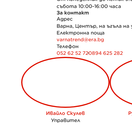
събота 10:00-16:00 часа
За контакт
Адрес
Варна, Център, на ъгъла на
Електронна поща
varnatrend@era.bg
Телефон
052 62 52 72
0894 625 282
Ивайло Скулев
Р
Управител